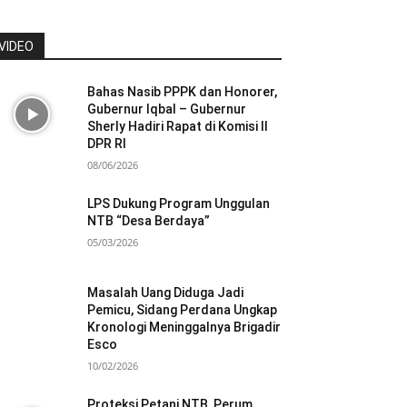
VIDEO
Bahas Nasib PPPK dan Honorer,
Gubernur Iqbal – Gubernur
Sherly Hadiri Rapat di Komisi II
DPR RI
08/06/2026
LPS Dukung Program Unggulan
NTB “Desa Berdaya”
05/03/2026
Masalah Uang Diduga Jadi
Pemicu, Sidang Perdana Ungkap
Kronologi Meninggalnya Brigadir
Esco
10/02/2026
Proteksi Petani NTB, Perum