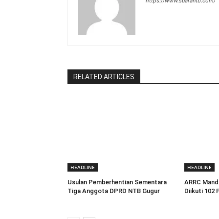
https://www.suarantb.com/
RELATED ARTICLES
HEADLINE
HEADLINE
Usulan Pemberhentian Sementara
ARRC Manda
Tiga Anggota DPRD NTB Gugur
Diikuti 102