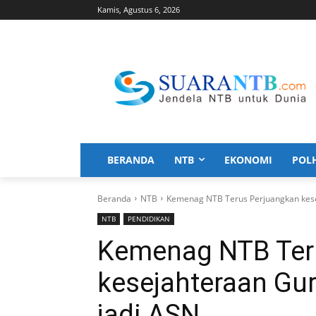
Kamis, Agustus 6, 2026
BERANDA
NTB
EKONOMI
POL
Beranda
NTB
Kemenag NTB Terus Perjuangkan kese
NTB
PENDIDIKAN
Kemenag NTB Ter
kesejahteraan Gu
jadi ASN