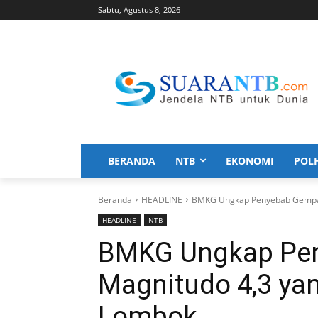
Sabtu, Agustus 8, 2026
BERANDA
NTB
EKONOMI
POL
Beranda
HEADLINE
BMKG Ungkap Penyebab Gempa 
HEADLINE
NTB
BMKG Ungkap Pe
Magnitudo 4,3 yan
Lombok