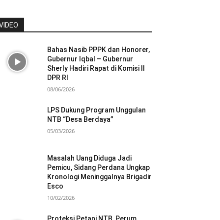
VIDEO
Bahas Nasib PPPK dan Honorer,
Gubernur Iqbal – Gubernur
Sherly Hadiri Rapat di Komisi II
DPR RI
08/06/2026
LPS Dukung Program Unggulan
NTB “Desa Berdaya”
05/03/2026
Masalah Uang Diduga Jadi
Pemicu, Sidang Perdana Ungkap
Kronologi Meninggalnya Brigadir
Esco
10/02/2026
Proteksi Petani NTB, Perum