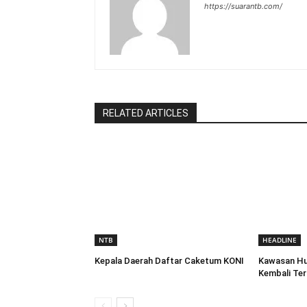
https://suarantb.com/
RELATED ARTICLES
NTB
HEADLINE
Kepala Daerah Daftar Caketum KONI
Kawasan Hu
Kembali Te