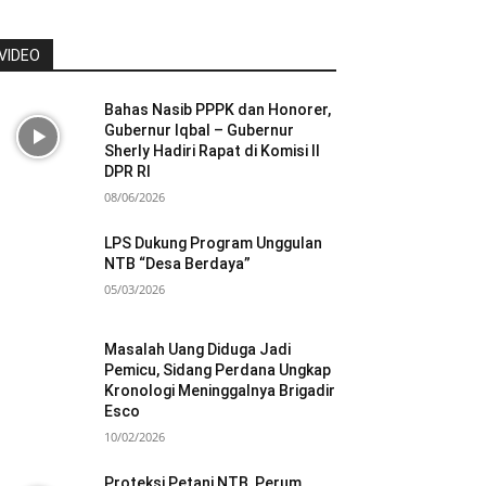
VIDEO
Bahas Nasib PPPK dan Honorer,
Gubernur Iqbal – Gubernur
Sherly Hadiri Rapat di Komisi II
DPR RI
08/06/2026
LPS Dukung Program Unggulan
NTB “Desa Berdaya”
05/03/2026
Masalah Uang Diduga Jadi
Pemicu, Sidang Perdana Ungkap
Kronologi Meninggalnya Brigadir
Esco
10/02/2026
Proteksi Petani NTB, Perum