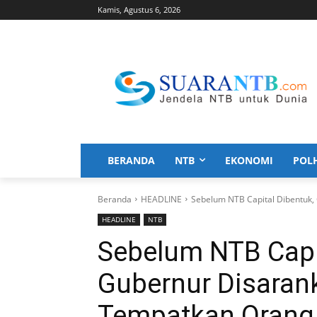
Kamis, Agustus 6, 2026
BERANDA
NTB
EKONOMI
POL
Beranda
HEADLINE
Sebelum NTB Capital Dibentuk,
HEADLINE
NTB
Sebelum NTB Capi
Gubernur Disaran
Tempatkan Orang 