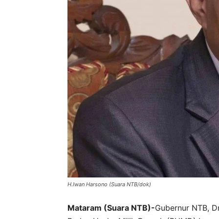
H.Iwan Harsono (Suara NTB/dok)
Mataram (Suara NTB)-
Gubernur NTB, D