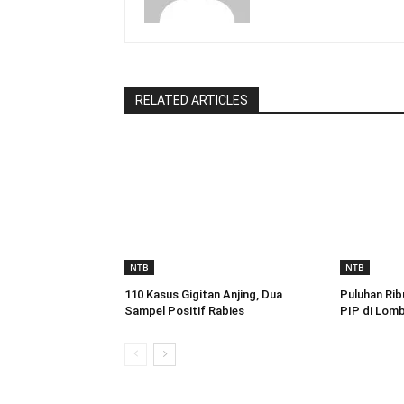
RELATED ARTICLES
NTB
NTB
110 Kasus Gigitan Anjing, Dua
Puluhan Rib
Sampel Positif Rabies
PIP di Lom