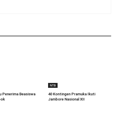
NTB
u Penerima Beasiswa
40 Kontingen Pramuka Ikuti
bok
Jambore Nasional XII