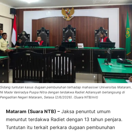
Sidang tuntutan kasus dugaan pembunuhan terhadap mahasiswi Universitas Mataram,
Ni Made Vaniradya Puspa Nitra dengan terdakwa Radiet Adiansyah berlangsung di
Pengadilan Negeri Mataram, Selasa (2/6/2026). (Suara NTB/mit)
Mataram (Suara NTB) –
Jaksa penuntut umum
menuntut terdakwa Radiet dengan 13 tahun penjara.
Tuntutan itu terkait perkara dugaan pembunuhan