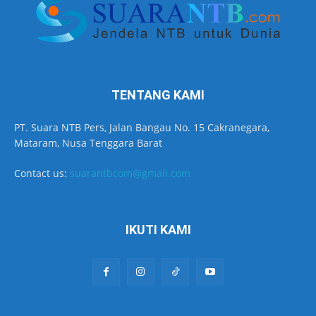
TENTANG KAMI
PT. Suara NTB Pers, Jalan Bangau No. 15 Cakranegara,
Mataram, Nusa Tenggara Barat
Contact us:
suarantbcom@gmail.com
IKUTI KAMI