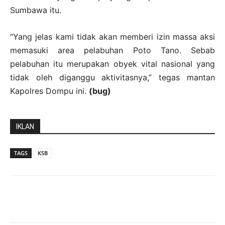
Sumbawa itu.
“Yang jelas kami tidak akan memberi izin massa aksi
memasuki area pelabuhan Poto Tano. Sebab
pelabuhan itu merupakan obyek vital nasional yang
tidak oleh diganggu aktivitasnya,” tegas mantan
Kapolres Dompu ini.
(bug)
IKLAN
TAGS
KSB