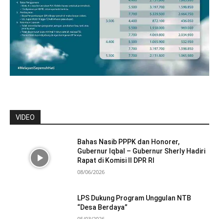
VIDEO
Bahas Nasib PPPK dan Honorer,
Gubernur Iqbal – Gubernur Sherly Hadiri
Rapat di Komisi II DPR RI
08/06/2026
LPS Dukung Program Unggulan NTB
“Desa Berdaya”
05/03/2026