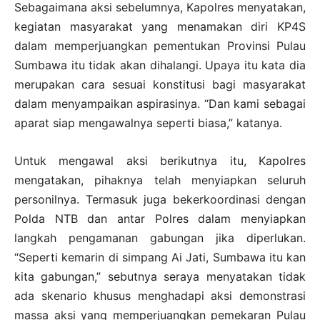
Sebagaimana aksi sebelumnya, Kapolres menyatakan,
kegiatan masyarakat yang menamakan diri KP4S
dalam memperjuangkan pementukan Provinsi Pulau
Sumbawa itu tidak akan dihalangi. Upaya itu kata dia
merupakan cara sesuai konstitusi bagi masyarakat
dalam menyampaikan aspirasinya. “Dan kami sebagai
aparat siap mengawalnya seperti biasa,” katanya.
Untuk mengawal aksi berikutnya itu, Kapolres
mengatakan, pihaknya telah menyiapkan seluruh
personilnya. Termasuk juga bekerkoordinasi dengan
Polda NTB dan antar Polres dalam menyiapkan
langkah pengamanan gabungan jika diperlukan.
“Seperti kemarin di simpang Ai Jati, Sumbawa itu kan
kita gabungan,” sebutnya seraya menyatakan tidak
ada skenario khusus menghadapi aksi demonstrasi
massa aksi yang memperjuangkan pemekaran Pulau