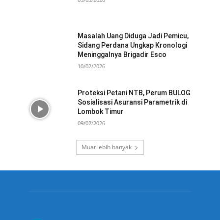
Masalah Uang Diduga Jadi Pemicu,
Sidang Perdana Ungkap Kronologi
Meninggalnya Brigadir Esco
10/02/2026
Proteksi Petani NTB, Perum BULOG
Sosialisasi Asuransi Parametrik di
Lombok Timur
09/02/2026
Muat lebih banyak