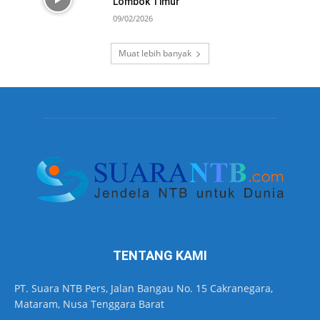
Lombok Timur
09/02/2026
Muat lebih banyak
TENTANG KAMI
PT. Suara NTB Pers, Jalan Bangau No. 15 Cakranegara,
Mataram, Nusa Tenggara Barat