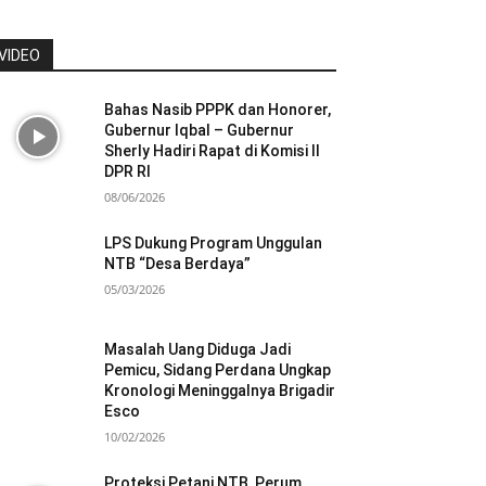
VIDEO
Bahas Nasib PPPK dan Honorer,
Gubernur Iqbal – Gubernur
Sherly Hadiri Rapat di Komisi II
DPR RI
08/06/2026
LPS Dukung Program Unggulan
NTB “Desa Berdaya”
05/03/2026
Masalah Uang Diduga Jadi
Pemicu, Sidang Perdana Ungkap
Kronologi Meninggalnya Brigadir
Esco
10/02/2026
Proteksi Petani NTB, Perum