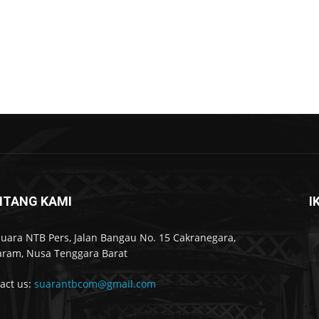
NTANG KAMI
I
Suara NTB Pers, Jalan Bangau No. 15 Cakranegara,
ram, Nusa Tenggara Barat
act us:
suarantbcom@gmail.com