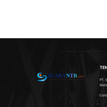
TE
PT. 
Mata
Cont