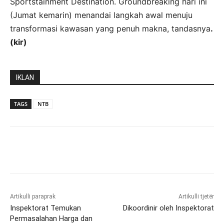
Sportstainment Destination. Groundbreaking hari ini
(Jumat kemarin) menandai langkah awal menuju
transformasi kawasan yang penuh makna, tandasnya
.
(kir)
IKLAN
TAGS
NTB
Artikulli paraprak
Artikulli tjetër
Inspektorat Temukan
Dikoordinir oleh Inspektorat
Permasalahan Harga dan