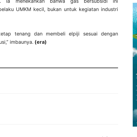
ih. Ia menekankan bahwa gas bersubsidi ini
elaku UMKM kecil, bukan untuk kegiatan industri
etap tenang dan membeli elpiji sesuai dengan
usi,” imbaunya.
(era)