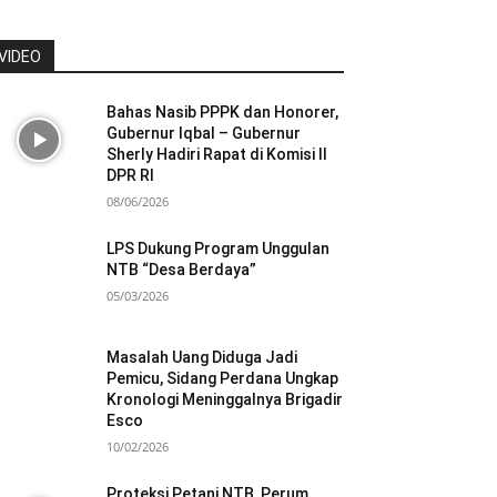
VIDEO
Bahas Nasib PPPK dan Honorer,
Gubernur Iqbal – Gubernur
Sherly Hadiri Rapat di Komisi II
DPR RI
08/06/2026
LPS Dukung Program Unggulan
NTB “Desa Berdaya”
05/03/2026
Masalah Uang Diduga Jadi
Pemicu, Sidang Perdana Ungkap
Kronologi Meninggalnya Brigadir
Esco
10/02/2026
Proteksi Petani NTB, Perum