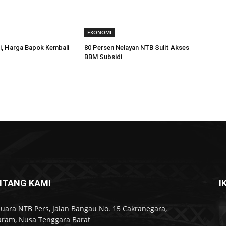
EKONOMI
i, Harga Bapok Kembali
80 Persen Nelayan NTB Sulit Akses
BBM Subsidi
NTANG KAMI
I
Suara NTB Pers, Jalan Bangau No. 15 Cakranegara,
ram, Nusa Tenggara Barat