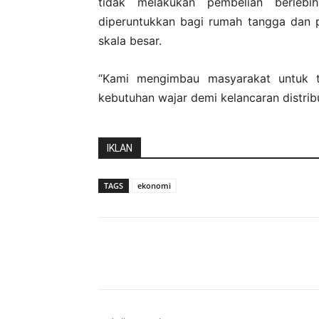
tidak melakukan pembelian berleb
diperuntukkan bagi rumah tangga dan p
skala besar.
“Kami mengimbau masyarakat untuk t
kebutuhan wajar demi kelancaran distrib
IKLAN
TAGS
ekonomi
Bagikan