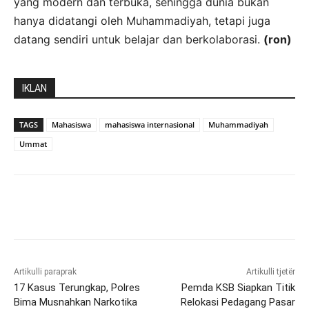
yang modern dan terbuka, sehingga dunia bukan
hanya didatangi oleh Muhammadiyah, tetapi juga
datang sendiri untuk belajar dan berkolaborasi.
(ron)
IKLAN
TAGS
Mahasiswa
mahasiswa internasional
Muhammadiyah
Ummat
Artikulli paraprak
Artikulli tjetër
17 Kasus Terungkap, Polres
Pemda KSB Siapkan Titik
Bima Musnahkan Narkotika
Relokasi Pedagang Pasar