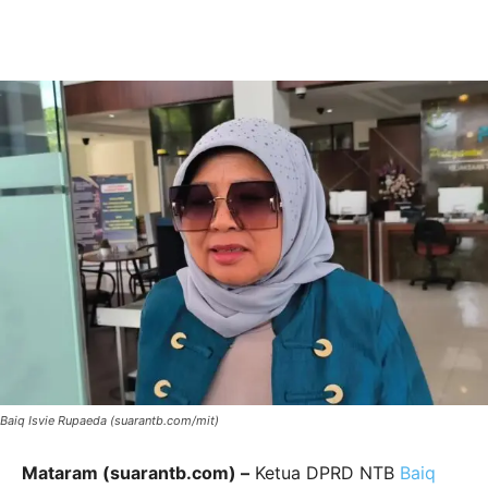
Baiq Isvie Rupaeda (suarantb.com/mit)
Mataram (suarantb.com) –
Ketua DPRD NTB
Baiq