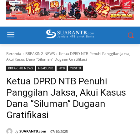
Beranda
BREAKING NEWS
Ketua DPRD NTB Penuhi Panggilan Jaksa,
Akui Kasus Dana "Siluman" Dugaan Gratifikasi
BREAKING NEWS
HEADLINE
NTB
YUSTISI
Ketua DPRD NTB Penuhi
Panggilan Jaksa, Akui Kasus
Dana “Siluman” Dugaan
Gratifikasi
By
SUARANTB.com
07/10/2025