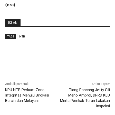
(era)
IKLAN
TAGS
NTB
Artikulli paraprak
Artikulli tjetër
KPU NTB Perkuat Zona
Tiang Pancang Jetty Gili
Integritas Menuju Birokasi
Meno Ambrol, DPRD KLU
Bersih dan Melayani
Minta Pemkab Turun Lakukan
Inspeksi