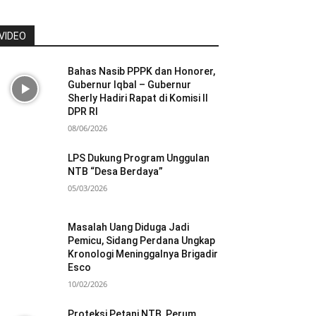
VIDEO
Bahas Nasib PPPK dan Honorer,
Gubernur Iqbal – Gubernur
Sherly Hadiri Rapat di Komisi II
DPR RI
08/06/2026
LPS Dukung Program Unggulan
NTB “Desa Berdaya”
05/03/2026
Masalah Uang Diduga Jadi
Pemicu, Sidang Perdana Ungkap
Kronologi Meninggalnya Brigadir
Esco
10/02/2026
Proteksi Petani NTB, Perum