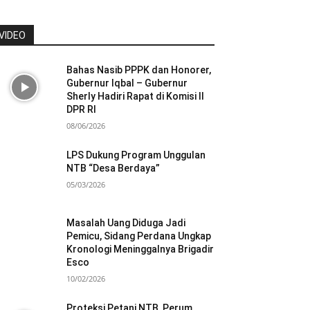
VIDEO
Bahas Nasib PPPK dan Honorer,
Gubernur Iqbal – Gubernur
Sherly Hadiri Rapat di Komisi II
DPR RI
08/06/2026
LPS Dukung Program Unggulan
NTB “Desa Berdaya”
05/03/2026
Masalah Uang Diduga Jadi
Pemicu, Sidang Perdana Ungkap
Kronologi Meninggalnya Brigadir
Esco
10/02/2026
Proteksi Petani NTB, Perum