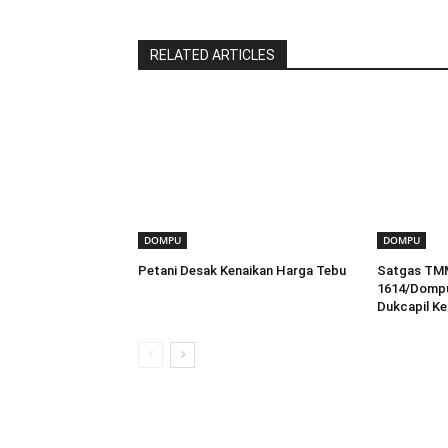
RELATED ARTICLES
DOMPU
DOMPU
Petani Desak Kenaikan Harga Tebu
Satgas TM
1614/Dompu
Dukcapil Kel