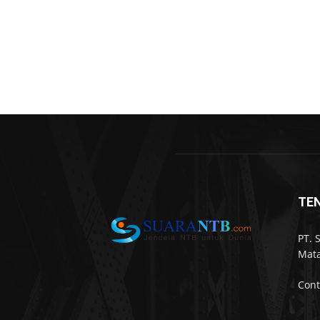
TE
PT. 
Mata
Cont