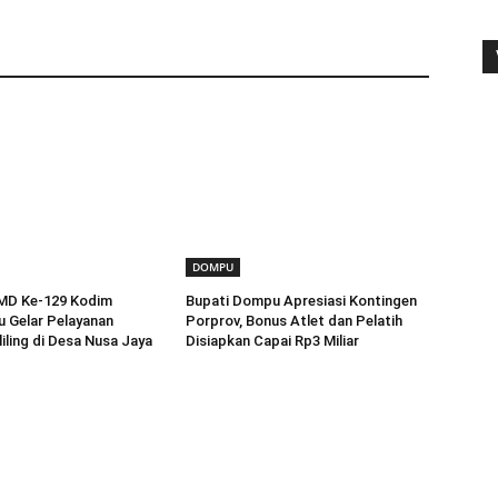
DOMPU
MD Ke-129 Kodim
Bupati Dompu Apresiasi Kontingen
 Gelar Pelayanan
Porprov, Bonus Atlet dan Pelatih
iling di Desa Nusa Jaya
Disiapkan Capai Rp3 Miliar