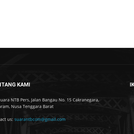
NTANG KAMI
I
Suara NTB Pers, Jalan Bangau No. 15 Cakranegara,
ram, Nusa Tenggara Barat
act us:
suarantbcom@gmail.com