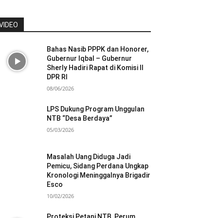
VIDEO
Bahas Nasib PPPK dan Honorer,
Gubernur Iqbal – Gubernur
Sherly Hadiri Rapat di Komisi II
DPR RI
08/06/2026
LPS Dukung Program Unggulan
NTB “Desa Berdaya”
05/03/2026
Masalah Uang Diduga Jadi
Pemicu, Sidang Perdana Ungkap
Kronologi Meninggalnya Brigadir
Esco
10/02/2026
Proteksi Petani NTB, Perum