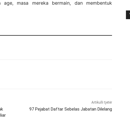
en age, masa mereka bermain, dan membentuk
Artikulli tjetër
ak
97 Pejabat Daftar Sebelas Jabatan Dilelang
iar