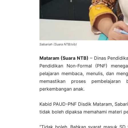
Sabariah (Suara NTB/sib)
Mataram (Suara NTB)
– Dinas Pendidik
Pendidikan Non-Formal (PNF) menegas
pelajaran membaca, menulis, dan menghi
memastikan proses pembelajaran b
perkembangan anak.
Kabid PAUD-PNF Disdik Mataram, Sabar
tidak boleh dipaksa memahami materi pel
“Tidak boleh. Bahkan syarat masuk SD