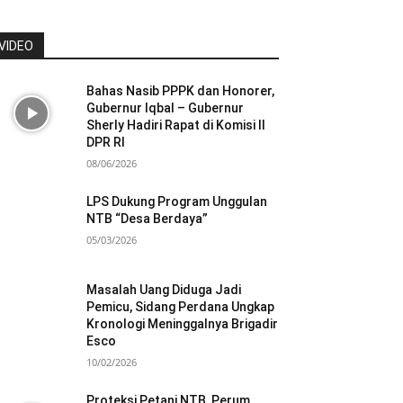
VIDEO
Bahas Nasib PPPK dan Honorer,
Gubernur Iqbal – Gubernur
Sherly Hadiri Rapat di Komisi II
DPR RI
08/06/2026
LPS Dukung Program Unggulan
NTB “Desa Berdaya”
05/03/2026
Masalah Uang Diduga Jadi
Pemicu, Sidang Perdana Ungkap
Kronologi Meninggalnya Brigadir
Esco
10/02/2026
Proteksi Petani NTB, Perum