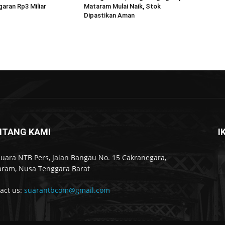
aran Rp3 Miliar
Mataram Mulai Naik, Stok
Dipastikan Aman
NTANG KAMI
I
Suara NTB Pers, Jalan Bangau No. 15 Cakranegara,
ram, Nusa Tenggara Barat
act us:
suarantbcom@gmail.com