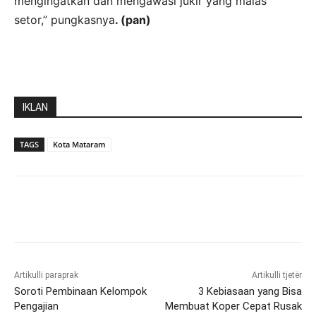
mengingatkan dan mengawasi jukir yang malas
setor,” pungkasnya
. (pan)
IKLAN
TAGS
Kota Mataram
Artikulli paraprak
Artikulli tjetër
Soroti Pembinaan Kelompok
3 Kebiasaan yang Bisa
Pengajian
Membuat Koper Cepat Rusak