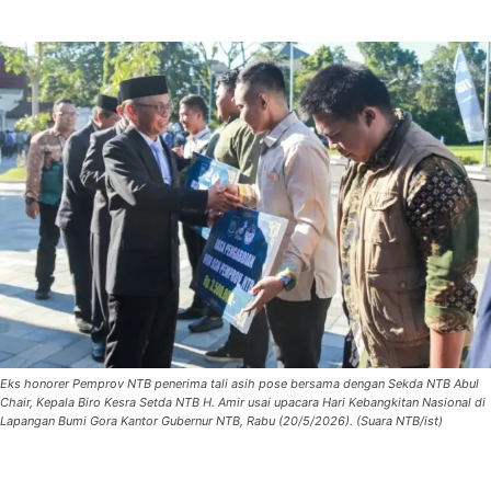
Eks honorer Pemprov NTB penerima tali asih pose bersama dengan Sekda NTB Abul
Chair, Kepala Biro Kesra Setda NTB H. Amir usai upacara Hari Kebangkitan Nasional di
Lapangan Bumi Gora Kantor Gubernur NTB, Rabu (20/5/2026). (Suara NTB/ist)