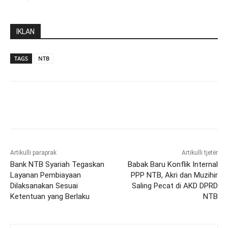
IKLAN
TAGS
NTB
Artikulli paraprak
Artikulli tjetër
Bank NTB Syariah Tegaskan
Babak Baru Konflik Internal
Layanan Pembiayaan
PPP NTB, Akri dan Muzihir
Dilaksanakan Sesuai
Saling Pecat di AKD DPRD
Ketentuan yang Berlaku
NTB