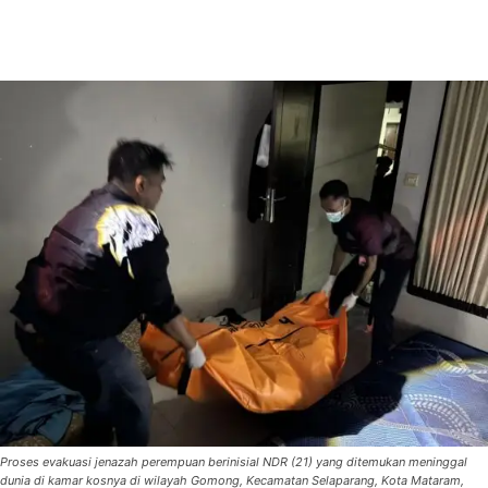
Proses evakuasi jenazah perempuan berinisial NDR (21) yang ditemukan meninggal
dunia di kamar kosnya di wilayah Gomong, Kecamatan Selaparang, Kota Mataram,