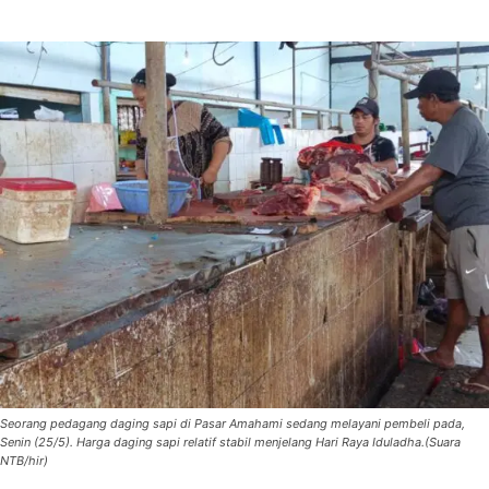
Seorang pedagang daging sapi di Pasar Amahami sedang melayani pembeli pada,
Senin (25/5). Harga daging sapi relatif stabil menjelang Hari Raya Iduladha.(Suara
NTB/hir)