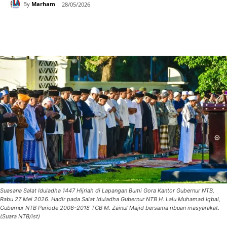
By
Marham
28/05/2026
Suasana Salat Iduladha 1447 Hijriah di Lapangan Bumi Gora Kantor Gubernur NTB,
Rabu 27 Mei 2026. Hadir pada Salat Iduladha Gubernur NTB H. Lalu Muhamad Iqbal,
Gubernur NTB Periode 2008-2018 TGB M. Zainul Majid bersama ribuan masyarakat.
(Suara NTB/ist)