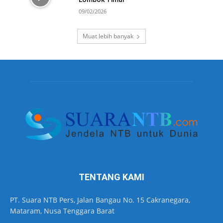
09/02/2026
Muat lebih banyak
TENTANG KAMI
PT. Suara NTB Pers, Jalan Bangau No. 15 Cakranegara,
Mataram, Nusa Tenggara Barat