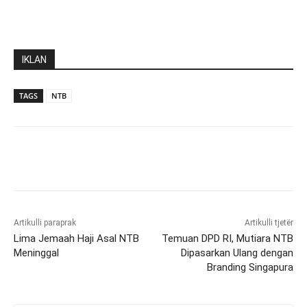
IKLAN
TAGS
NTB
Artikulli paraprak
Artikulli tjetër
Lima Jemaah Haji Asal NTB
Temuan DPD RI, Mutiara NTB
Meninggal
Dipasarkan Ulang dengan
Branding Singapura