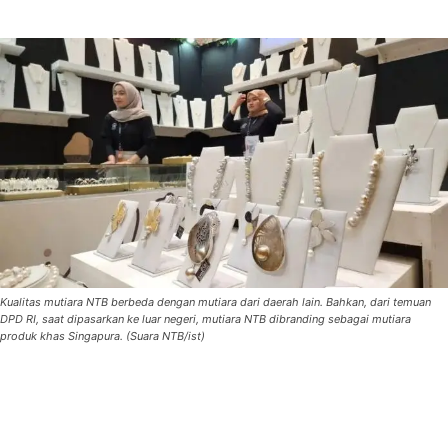
Kualitas mutiara NTB berbeda dengan mutiara dari daerah lain. Bahkan, dari temuan
DPD RI, saat dipasarkan ke luar negeri, mutiara NTB dibranding sebagai mutiara
produk khas Singapura. (Suara NTB/ist)