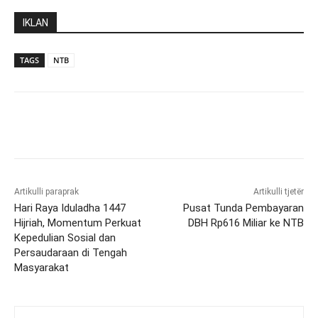
IKLAN
TAGS
NTB
Artikulli paraprak
Artikulli tjetër
Hari Raya Iduladha 1447
Pusat Tunda Pembayaran
Hijriah, Momentum Perkuat
DBH Rp616 Miliar ke NTB
Kepedulian Sosial dan
Persaudaraan di Tengah
Masyarakat