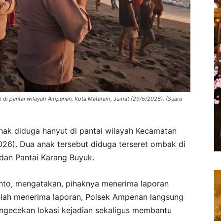
k di pantai wilayah Ampenan, Kota Mataram, Jumat (29/5/2026). (Suara
ak diduga hanyut di pantai wilayah Kecamatan
26). Dua anak tersebut diduga terseret ombak di
 dan Pantai Karang Buyuk.
o, mengatakan, pihaknya menerima laporan
telah menerima laporan, Polsek Ampenan langsung
gecekan lokasi kejadian sekaligus membantu