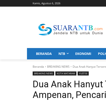
Kamis, Agustus 6, 2026
BERANDA
NTB
EKONOMI
POL
Beranda
BREAKING NEWS
Dua Anak Hanyut Terser
BREAKING NEWS
KOTA MATARAM
YUSTISI
Dua Anak Hanyut 
Ampenan, Pencari