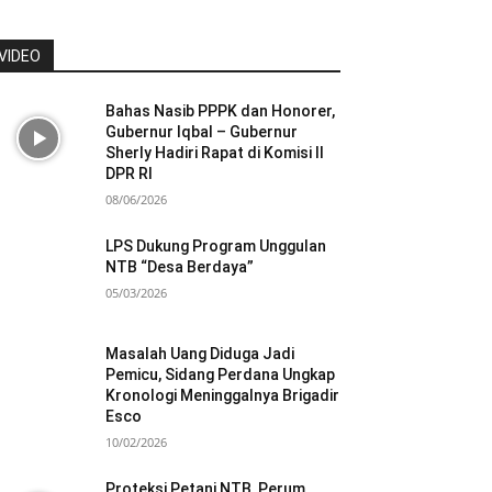
VIDEO
Bahas Nasib PPPK dan Honorer,
Gubernur Iqbal – Gubernur
Sherly Hadiri Rapat di Komisi II
DPR RI
08/06/2026
LPS Dukung Program Unggulan
NTB “Desa Berdaya”
05/03/2026
Masalah Uang Diduga Jadi
Pemicu, Sidang Perdana Ungkap
Kronologi Meninggalnya Brigadir
Esco
10/02/2026
Proteksi Petani NTB, Perum