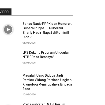
VIDEO
Bahas Nasib PPPK dan Honorer,
Gubernur Iqbal – Gubernur
Sherly Hadiri Rapat di Komisi II
DPR RI
08/06/2026
LPS Dukung Program Unggulan
NTB “Desa Berdaya”
05/03/2026
Masalah Uang Diduga Jadi
Pemicu, Sidang Perdana Ungkap
Kronologi Meninggalnya Brigadir
Esco
10/02/2026
Proteksi Petani NTB, Perum