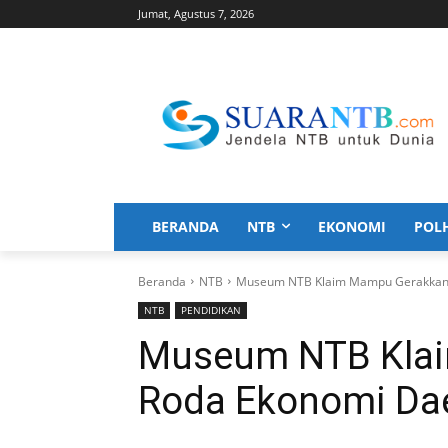
Jumat, Agustus 7, 2026
BERANDA
NTB
EKONOMI
POL
Beranda
NTB
Museum NTB Klaim Mampu Gerakkan
NTB
PENDIDIKAN
Museum NTB Kla
Roda Ekonomi Da