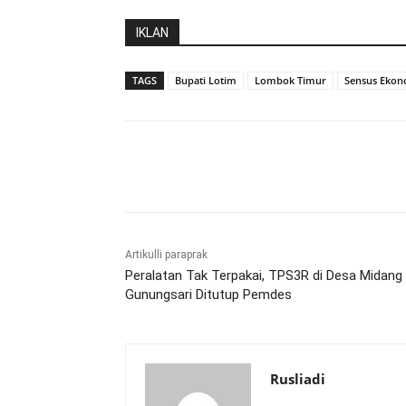
IKLAN
TAGS
Bupati Lotim
Lombok Timur
Sensus Ekon
Bagikan
Artikulli paraprak
Peralatan Tak Terpakai, TPS3R di Desa Midang
Gunungsari Ditutup Pemdes
Rusliadi