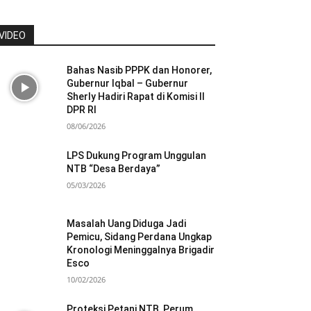
VIDEO
Bahas Nasib PPPK dan Honorer,
Gubernur Iqbal – Gubernur
Sherly Hadiri Rapat di Komisi II
DPR RI
08/06/2026
LPS Dukung Program Unggulan
NTB “Desa Berdaya”
05/03/2026
Masalah Uang Diduga Jadi
Pemicu, Sidang Perdana Ungkap
Kronologi Meninggalnya Brigadir
Esco
10/02/2026
Proteksi Petani NTB, Perum