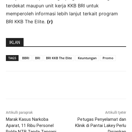
terdekat maupun unit kerja KKB BRI untuk
memperoleh informasi lebih lanjut terkait program
BRI KKB The Elite.
(r)
IKLAN
TAGS
BBRI
BRI
BRI KKB The Elite
Keuntungan
Promo
Artikulli paraprak
Artikulli tjetër
Marak Kasus Narkoba
Petugas Penyelamat dan
Aparat, 11 Ribu Personel
Klinik di Pantai Lakey Perlu
Polda NTB Tanda Tangani
Disiapkan