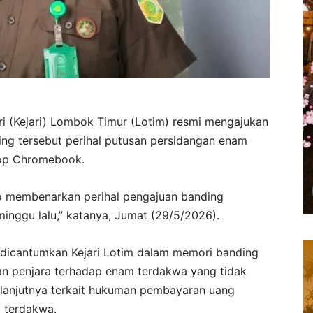
ri (Kejari) Lombok Timur (Lotim) resmi mengajukan
ing tersebut perihal putusan persidangan enam
top Chromebook.
tyo membenarkan perihal pengajuan banding
minggu lalu,” katanya, Jumat (29/5/2026).
 dicantumkan Kejari Lotim dalam memori banding
san penjara terhadap enam terdakwa yang tidak
elanjutnya terkait hukuman pembayaran uang
 terdakwa.