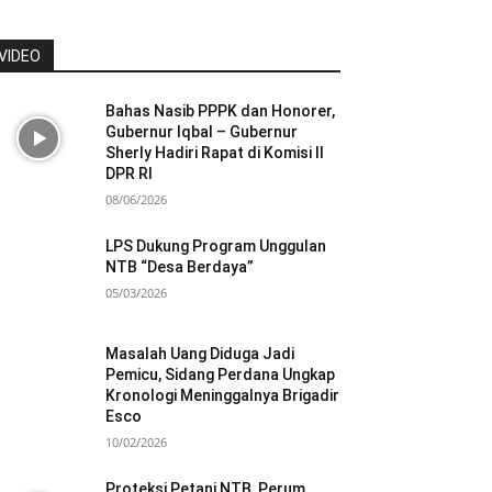
VIDEO
Bahas Nasib PPPK dan Honorer,
Gubernur Iqbal – Gubernur
Sherly Hadiri Rapat di Komisi II
DPR RI
08/06/2026
LPS Dukung Program Unggulan
NTB “Desa Berdaya”
05/03/2026
Masalah Uang Diduga Jadi
Pemicu, Sidang Perdana Ungkap
Kronologi Meninggalnya Brigadir
Esco
10/02/2026
Proteksi Petani NTB, Perum