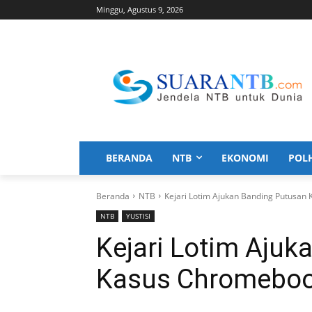
Minggu, Agustus 9, 2026
BERANDA
NTB
EKONOMI
POL
Beranda
NTB
Kejari Lotim Ajukan Banding Putusa
NTB
YUSTISI
Kejari Lotim Ajuk
Kasus Chromebo