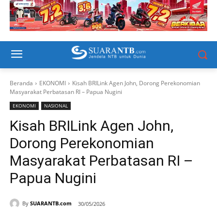
Beranda
EKONOMI
Kisah BRILink Agen John, Dorong Perekonomian
Masyarakat Perbatasan RI – Papua Nugini
EKONOMI
NASIONAL
Kisah BRILink Agen John,
Dorong Perekonomian
Masyarakat Perbatasan RI –
Papua Nugini
By
SUARANTB.com
30/05/2026