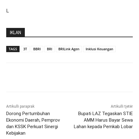
L
IKLAN
TAGS
3T
BBRI
BRI
BRILink Agen
Inklusi Keuangan
Artikulli paraprak
Artikulli tjetër
Dorong Pertumbuhan
Bupati LAZ Tegaskan STIE
Ekonomi Daerah, Pemprov
AMM Harus Bayar Sewa
dan KSSK Perkuat Sinergi
Lahan kepada Pemkab Lobar
Kebijakan