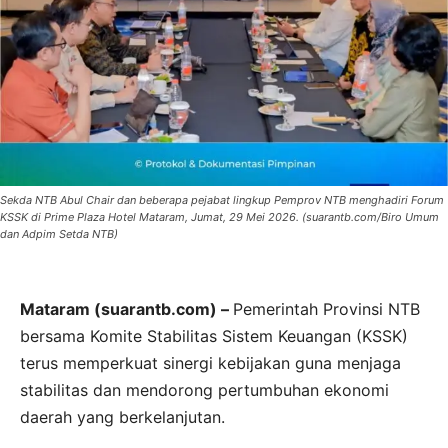
Sekda NTB Abul Chair dan beberapa pejabat lingkup Pemprov NTB menghadiri Forum
KSSK di Prime Plaza Hotel Mataram, Jumat, 29 Mei 2026. (suarantb.com/Biro Umum
dan Adpim Setda NTB)
Mataram (suarantb.com) –
Pemerintah Provinsi NTB
bersama Komite Stabilitas Sistem Keuangan (KSSK)
terus memperkuat sinergi kebijakan guna menjaga
stabilitas dan mendorong pertumbuhan ekonomi
daerah yang berkelanjutan.