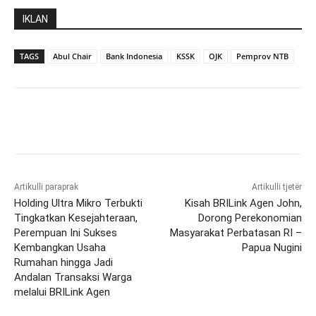
IKLAN
TAGS
Abul Chair
Bank Indonesia
KSSK
OJK
Pemprov NTB
Artikulli paraprak
Artikulli tjetër
Holding Ultra Mikro Terbukti
Kisah BRILink Agen John,
Tingkatkan Kesejahteraan,
Dorong Perekonomian
Perempuan Ini Sukses
Masyarakat Perbatasan RI –
Kembangkan Usaha
Papua Nugini
Rumahan hingga Jadi
Andalan Transaksi Warga
melalui BRILink Agen