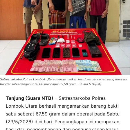
Satresnarkoba Polres Lombok Utara mengamankan residivis pencurian yang menjadi
bandar sabu dengan total BB mencapai 67,59 gram. (Suara NTB/ist)
Tanjung (Suara NTB)
– Satresnarkoba Polres
Lombok Utara berhasil mengamankan barang bukti
sabu seberat 67,59 gram dalam operasi pada Sabtu
(23/5/2026) dini hari. Pengungkapan ini merupakan
hasil dari pengembangan dari pengungkapan kasus