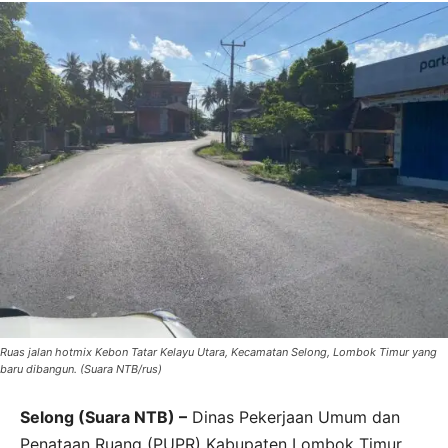
Ruas jalan hotmix Kebon Tatar Kelayu Utara, Kecamatan Selong, Lombok Timur yang
baru dibangun. (Suara NTB/rus)
Selong (Suara NTB) –
Dinas Pekerjaan Umum dan
Penataan Ruang (PUPR) Kabupaten Lombok Timur