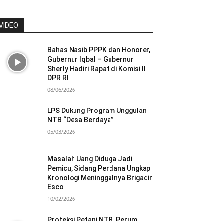
VIDEO
Bahas Nasib PPPK dan Honorer,
Gubernur Iqbal – Gubernur
Sherly Hadiri Rapat di Komisi II
DPR RI
08/06/2026
LPS Dukung Program Unggulan
NTB “Desa Berdaya”
05/03/2026
Masalah Uang Diduga Jadi
Pemicu, Sidang Perdana Ungkap
Kronologi Meninggalnya Brigadir
Esco
10/02/2026
Proteksi Petani NTB, Perum