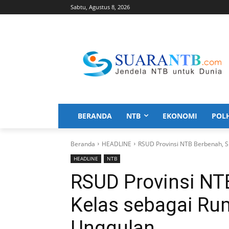
Sabtu, Agustus 8, 2026
BERANDA
NTB
EKONOMI
POL
Beranda
HEADLINE
RSUD Provinsi NTB Berbenah, S
HEADLINE
NTB
RSUD Provinsi NT
Kelas sebagai Ru
Unggulan