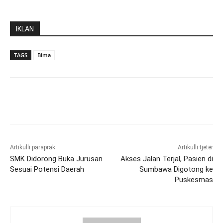
IKLAN
TAGS
Bima
Artikulli paraprak
Artikulli tjetër
SMK Didorong Buka Jurusan
Akses Jalan Terjal, Pasien di
Sesuai Potensi Daerah
Sumbawa Digotong ke
Puskesmas