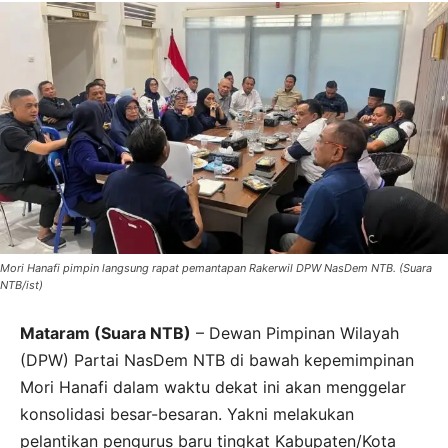
Mori Hanafi pimpin langsung rapat pemantapan Rakerwil DPW NasDem NTB. (Suara
NTB/ist)
Mataram (Suara NTB)
– Dewan Pimpinan Wilayah
(DPW) Partai NasDem NTB di bawah kepemimpinan
Mori Hanafi dalam waktu dekat ini akan menggelar
konsolidasi besar-besaran. Yakni melakukan
pelantikan pengurus baru tingkat Kabupaten/Kota