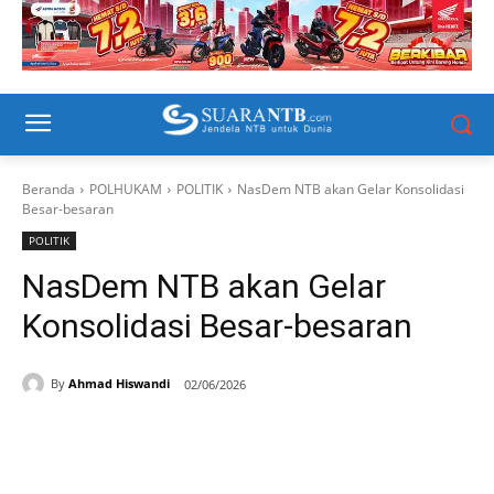
Beranda
POLHUKAM
POLITIK
NasDem NTB akan Gelar Konsolidasi
Besar-besaran
POLITIK
NasDem NTB akan Gelar
Konsolidasi Besar-besaran
By
Ahmad Hiswandi
02/06/2026