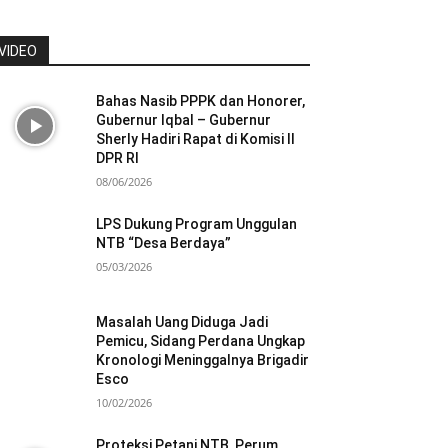
VIDEO
Bahas Nasib PPPK dan Honorer,
Gubernur Iqbal – Gubernur
Sherly Hadiri Rapat di Komisi II
DPR RI
08/06/2026
LPS Dukung Program Unggulan
NTB “Desa Berdaya”
05/03/2026
Masalah Uang Diduga Jadi
Pemicu, Sidang Perdana Ungkap
Kronologi Meninggalnya Brigadir
Esco
10/02/2026
Proteksi Petani NTB, Perum