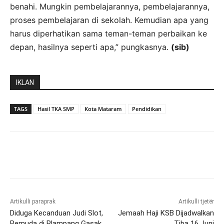
benahi. Mungkin pembelajarannya, pembelajarannya,
proses pembelajaran di sekolah. Kemudian apa yang
harus diperhatikan sama teman-teman perbaikan ke
depan, hasilnya seperti apa,” pungkasnya.
(sib)
IKLAN
TAGS
Hasil TKA SMP
Kota Mataram
Pendidikan
Artikulli paraprak
Artikulli tjetër
Diduga Kecanduan Judi Slot,
Jemaah Haji KSB Dijadwalkan
Pemuda di Plampang Gasak
Tiba 16 Juni