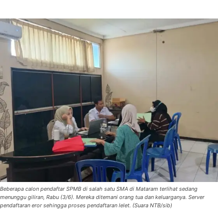
Beberapa calon pendaftar SPMB di salah satu SMA di Mataram terlihat sedang
menunggu giliran, Rabu (3/6). Mereka ditemani orang tua dan keluarganya. Server
pendaftaran eror sehingga proses pendaftaran lelet. (Suara NTB/sib)