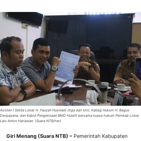
Asisten I Setda Lobar H. Fauzan Husniadi (tiga dari kiri), Kabag Hukum H. Bagus
Dwipayana, dan Kabid Pengelolaan BMD Hulaifi bersama kuasa hukum Pemkab Lobar
Lalu Anton Hariawan. (Suara NTB/her)
Giri Menang (Suara NTB) –
Pemerintah Kabupaten