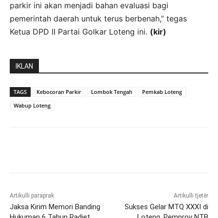
parkir ini akan menjadi bahan evaluasi bagi
pemerintah daerah untuk terus berbenah,” tegas
Ketua DPD II Partai Golkar Loteng ini.
(kir)
IKLAN
TAGS
Kebocoran Parkir
Lombok Tengah
Pemkab Loteng
Wabup Loteng
Artikulli paraprak
Artikulli tjetër
Jaksa Kirim Memori Banding
Sukses Gelar MTQ XXXI di
Hukuman 6 Tahun Radiet
Loteng, Pemprov NTB