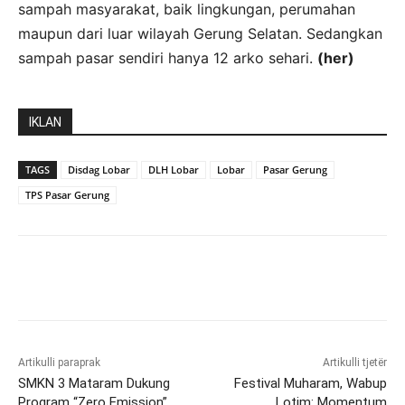
sampah masyarakat, baik lingkungan, perumahan
maupun dari luar wilayah Gerung Selatan. Sedangkan
sampah pasar sendiri hanya 12 arko sehari.
(her)
IKLAN
TAGS
Disdag Lobar
DLH Lobar
Lobar
Pasar Gerung
TPS Pasar Gerung
Artikulli paraprak
Artikulli tjetër
SMKN 3 Mataram Dukung
Festival Muharam, Wabup
Program “Zero Emission”
Lotim: Momentum