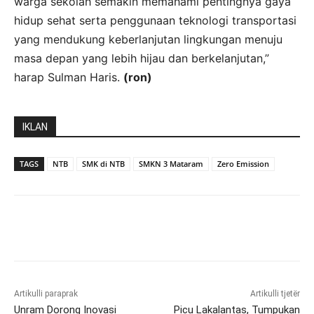
warga sekolah semakin memahami pentingnya gaya
hidup sehat serta penggunaan teknologi transportasi
yang mendukung keberlanjutan lingkungan menuju
masa depan yang lebih hijau dan berkelanjutan,”
harap Sulman Haris.
(ron)
IKLAN
TAGS
NTB
SMK di NTB
SMKN 3 Mataram
Zero Emission
Artikulli paraprak
Artikulli tjetër
Unram Dorong Inovasi
Picu Lakalantas, Tumpukan