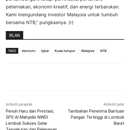
peternakan, ekonomi kreatif, dan energi terbarukan.
Kami mengundang investor Malaysia untuk tumbuh
bersama NTB,” pungkasnya. (r)
IKLAN
TAGS
ekonomi
Iqbal
Kuala lumpur
Malaysia
NTB
Artikulli paraprak
Artikulli tjetër
Penuh Haru dan Prestasi,
Tambahan Penerima Bantuan
SPS Al Mahyidin NWDI
Pangan Tertinggi di Lombok
Lembok Sukses Gelar
Barat
Tasyakuran dan Pelepasan