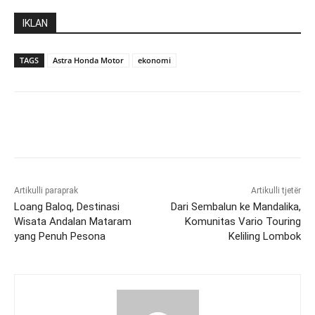
IKLAN
TAGS
Astra Honda Motor
ekonomi
Artikulli paraprak
Artikulli tjetër
Loang Baloq, Destinasi
Dari Sembalun ke Mandalika,
Wisata Andalan Mataram
Komunitas Vario Touring
yang Penuh Pesona
Keliling Lombok