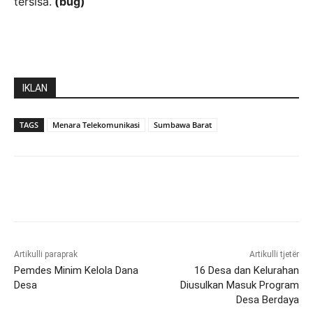
tersisa.
(bug)
IKLAN
TAGS
Menara Telekomunikasi
Sumbawa Barat
Artikulli paraprak
Artikulli tjetër
Pemdes Minim Kelola Dana
16 Desa dan Kelurahan
Desa
Diusulkan Masuk Program
Desa Berdaya