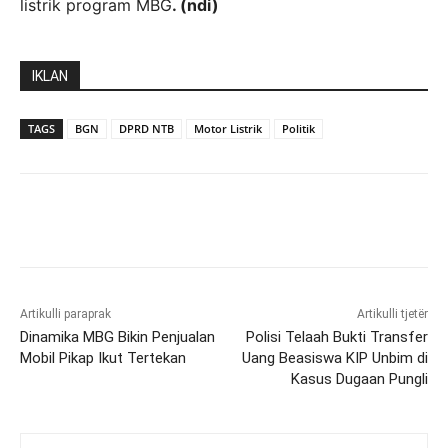
listrik program MBG
. (ndi)
IKLAN
TAGS
BGN
DPRD NTB
Motor Listrik
Politik
Artikulli paraprak
Artikulli tjetër
Dinamika MBG Bikin Penjualan
Polisi Telaah Bukti Transfer
Mobil Pikap Ikut Tertekan
Uang Beasiswa KIP Unbim di
Kasus Dugaan Pungli