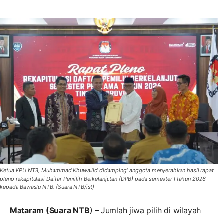
Ketua KPU NTB, Muhammad Khuwailid didampingi anggota menyerahkan hasil rapat
pleno rekapitulasi Daftar Pemilih Berkelanjutan (DPB) pada semester I tahun 2026
kepada Bawaslu NTB. (Suara NTB/ist)
Mataram (Suara NTB) –
Jumlah jiwa pilih di wilayah