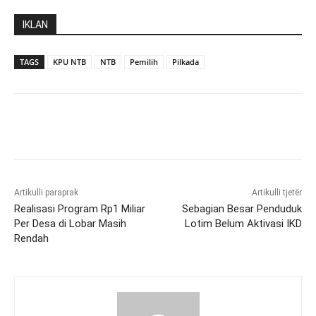
IKLAN
TAGS
KPU NTB
NTB
Pemilih
Pilkada
Artikulli paraprak
Artikulli tjetër
Realisasi Program Rp1 Miliar
Sebagian Besar Penduduk
Per Desa di Lobar Masih
Lotim Belum Aktivasi IKD
Rendah