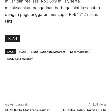
miliar dan realisasi Rp3,899 miliar, serta
melaksanakan pengadaan berbagai alat kesehatan
dengan pagu anggaran mencapai Rp64,712 miliar.
(fit)
IKLAN
TAGS
BLUD
BLUD RSUD Kota Mataram
Kota Mataram
RSUD Kota Mataram
Artikulli paraprak
Artikulli tjetër
KONI Kota Mataram Bantah
Uji Coba Jalan Dakota Satu