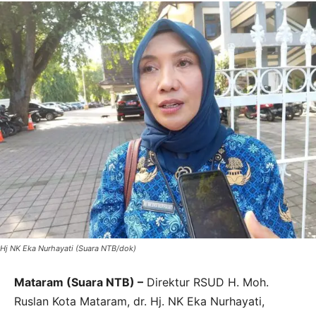
Hj NK Eka Nurhayati (Suara NTB/dok)
Mataram (Suara NTB) –
Direktur RSUD H. Moh.
Ruslan Kota Mataram, dr. Hj. NK Eka Nurhayati,