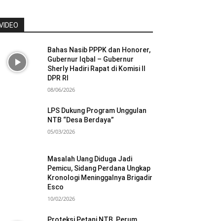
VIDEO
Bahas Nasib PPPK dan Honorer,
Gubernur Iqbal – Gubernur
Sherly Hadiri Rapat di Komisi II
DPR RI
08/06/2026
LPS Dukung Program Unggulan
NTB “Desa Berdaya”
05/03/2026
Masalah Uang Diduga Jadi
Pemicu, Sidang Perdana Ungkap
Kronologi Meninggalnya Brigadir
Esco
10/02/2026
Proteksi Petani NTB, Perum