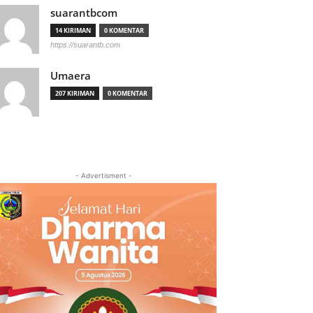
suarantbcom
14 KIRIMAN
0 KOMENTAR
https://suarantb.com
Umaera
207 KIRIMAN
0 KOMENTAR
- Advertisment -