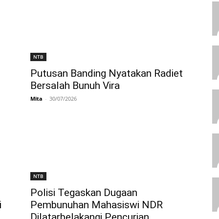
NTB
Putusan Banding Nyatakan Radiet
Bersalah Bunuh Vira
Mita
-
30/07/2026
NTB
Polisi Tegaskan Dugaan
i
Pembunuhan Mahasiswi NDR
Dilatarbelakangi Pencurian