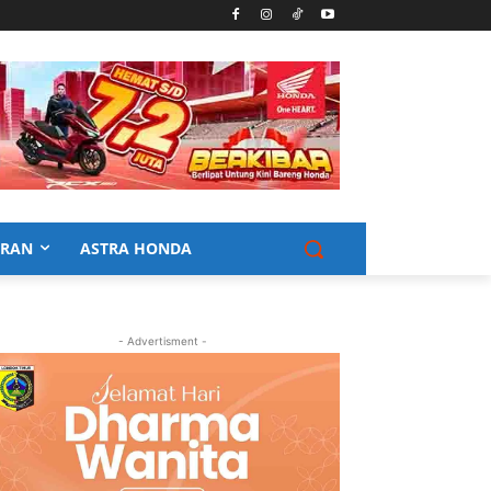
URAN
ASTRA HONDA
- Advertisment -